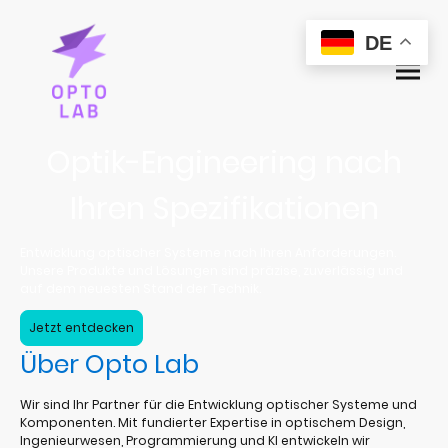
DE
Optik-Engineering nach
Ihren Spezifikationen
Entwicklung optischer Systeme nach Ihren Anforderungen.
Unsere Produkte und Lösungen sind präzise, zuverlässig und
auf dem neuesten Stand der Technik.
Jetzt entdecken
Über Opto Lab
Wir sind Ihr Partner für die Entwicklung optischer Systeme und
Komponenten. Mit fundierter Expertise in optischem Design,
Ingenieurwesen, Programmierung und KI entwickeln wir