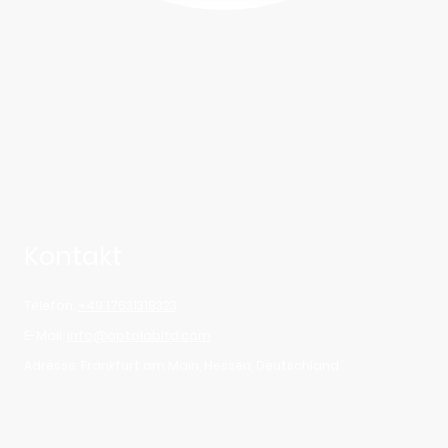
Kontakt
Telefon:
+49 17631318323
E-Mail:
info@optolabltd.com
Adresse: Frankfurt am Main, Hessen, Deutschland