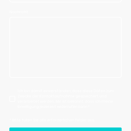
Nachricht
Ich bin damit einverstanden, dass diese Daten zum
Zwecke der Kontaktaufnahme gespeichert und
verarbeitet werden. Mir ist bekannt, dass ich meine
Einwilligung jederzeit widerrufen kann.*
* Bitte füllen Sie alle erforderlichen Felder aus.